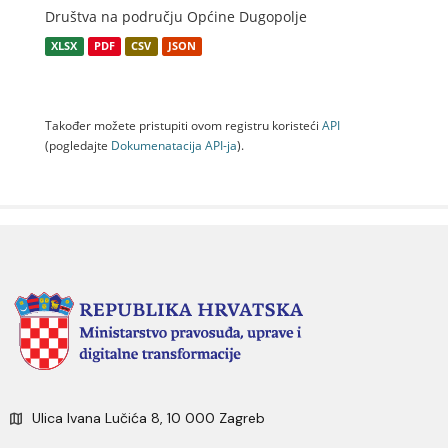
Društva na području Općine Dugopolje
XLSX
PDF
CSV
JSON
Također možete pristupiti ovom registru koristeći
API
(pogledajte
Dokumenаtаcijа API-jа
).