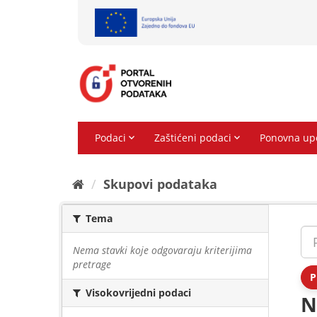
Preskoči
na
sadržaj
Skupovi podаtаkа
Tema
Nema stavki koje odgovaraju kriterijima
pretrage
P
Visokovrijedni podaci
N