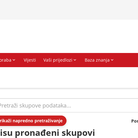
rikaži napredno pretraživanje
Po
isu pronađeni skupovi