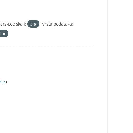
rs-Lee skali:
3
Vrsta podataka:
IC
I-jа
).