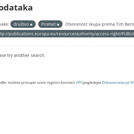
odataka
nake:
društvo
Promet
Otvorenost skupa prema Tim Berne
ttp://publications.europa.eu/resource/authority/access-right/PUBL
ase try another search.
đer možete pristupiti ovom registru koristeći
API
(pogledajte
Dokumenаtаcijа AP