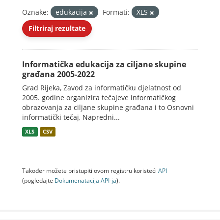
Oznake:
edukacija
Formati:
XLS
Filtriraj rezultate
Informatička edukacija za ciljane skupine
građana 2005-2022
Grad Rijeka, Zavod za informatičku djelatnost od
2005. godine organizira tečajeve informatičkog
obrazovanja za ciljane skupine građana i to Osnovni
informatički tečaj, Napredni...
XLS
CSV
Također možete pristupiti ovom registru koristeći
API
(pogledajte
Dokumenаtаcijа API-jа
).