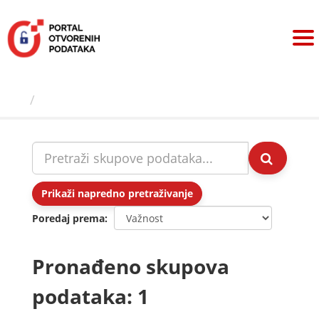
Preskoči
na
sadržaj
Skupovi podаtаkа
Prikaži napredno pretraživanje
Poredaj prema
Pronađeno skupova
podataka: 1