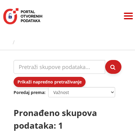
Preskoči
na
sadržaj
Skupovi podаtаkа
Prikaži napredno pretraživanje
Poredaj prema
Pronađeno skupova
podataka: 1