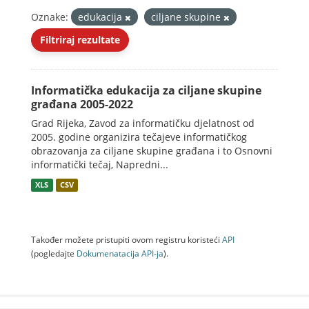
Oznake:
edukacija
ciljane skupine
Filtriraj rezultate
Informatička edukacija za ciljane skupine
građana 2005-2022
Grad Rijeka, Zavod za informatičku djelatnost od
2005. godine organizira tečajeve informatičkog
obrazovanja za ciljane skupine građana i to Osnovni
informatički tečaj, Napredni...
XLS
CSV
Također možete pristupiti ovom registru koristeći
API
(pogledajte
Dokumenаtаcijа API-jа
).