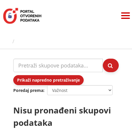
Preskoči
na
sadržaj
Skupovi podаtаkа
Prikaži napredno pretraživanje
Poredaj prema
Nisu pronađeni skupovi
podataka