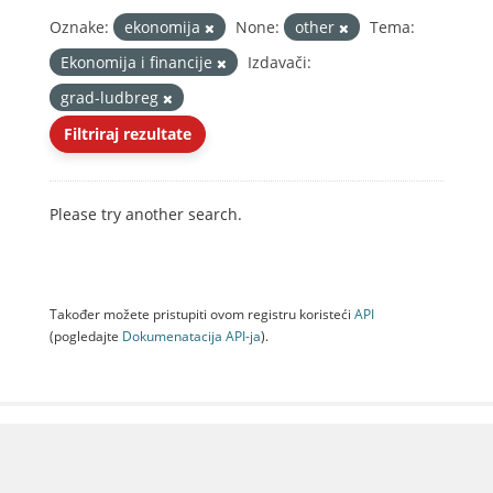
Oznake:
ekonomija
None:
other
Tema:
Ekonomija i financije
Izdavači:
grad-ludbreg
Filtriraj rezultate
Please try another search.
Također možete pristupiti ovom registru koristeći
API
(pogledajte
Dokumenаtаcijа API-jа
).