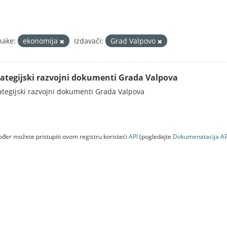
nake:
ekonomija
Izdavači:
Grad Valpovo
rategijski razvojni dokumenti Grada Valpova
ategijski razvojni dokumenti Grada Valpova
đer možete pristupiti ovom registru koristeći
API
(pogledajte
Dokumenаtаcijа AP