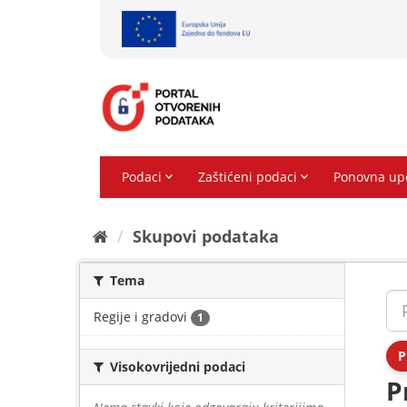
Preskoči
na
sadržaj
Skupovi podаtаkа
Tema
Regije i gradovi
1
P
Visokovrijedni podaci
P