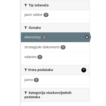
Tip izdavača
Javni sektor
1
Oznake
ekonomija
1
strategijski dokumenti
1
valpovo
1
Vrsta podataka
?
Javno
1
Kategorija visokovrijednih
podataka