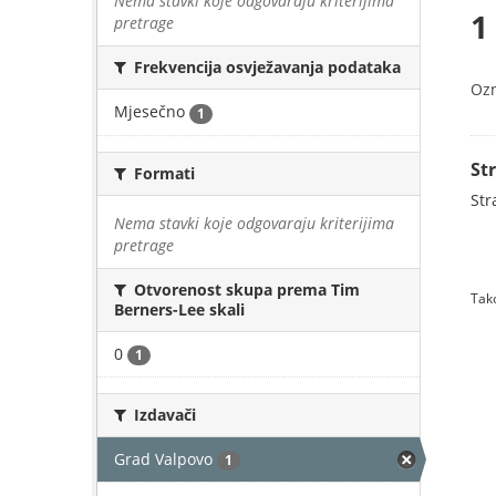
Nema stavki koje odgovaraju kriterijima
1
pretrage
Frekvencija osvježavanja podataka
Oz
Mjesečno
1
St
Formati
Str
Nema stavki koje odgovaraju kriterijima
pretrage
Otvorenost skupa prema Tim
Tako
Berners-Lee skali
0
1
Izdavači
Grad Valpovo
1