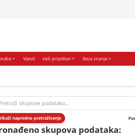
rikaži napredno pretraživanje
Po
ronađeno skupova podataka: