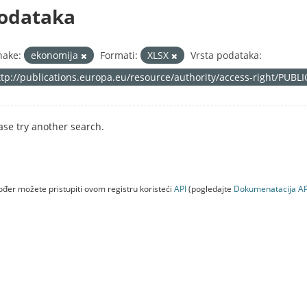
odataka
nake:
ekonomija
Formati:
XLSX
Vrsta podataka:
ttp://publications.europa.eu/resource/authority/access-right/PUBL
ase try another search.
đer možete pristupiti ovom registru koristeći
API
(pogledajte
Dokumenаtаcijа AP