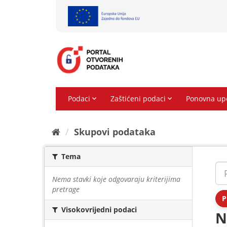
Preskoči
na
sadržaj
Skupovi podаtаkа
Tema
Nema stavki koje odgovaraju kriterijima
pretrage
P
Visokovrijedni podaci
N