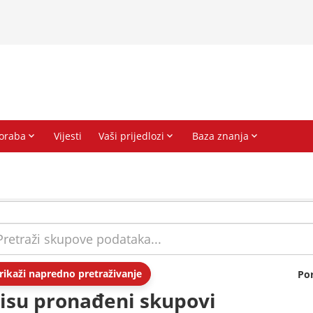
rikaži napredno pretraživanje
Po
isu pronađeni skupovi