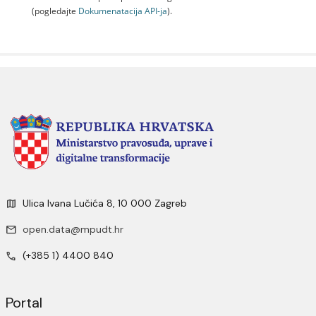
(pogledajte
Dokumenаtаcijа API-jа
).