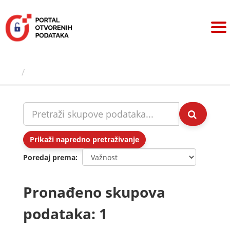
Preskoči
na
sadržaj
Skupovi podаtаkа
Prikaži napredno pretraživanje
Poredaj prema
Pronađeno skupova
podataka: 1