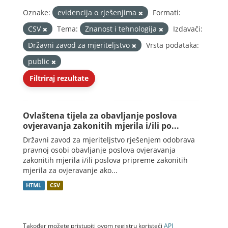
Oznake:
evidencija o rješenjima
Formati:
CSV
Tema:
Znanost i tehnologija
Izdavači:
Državni zavod za mjeriteljstvo
Vrsta podataka:
public
Filtriraj rezultate
Ovlaštena tijela za obavljanje poslova
ovjeravanja zakonitih mjerila i/ili po...
Državni zavod za mjeriteljstvo rješenjem odobrava
pravnoj osobi obavljanje poslova ovjeravanja
zakonitih mjerila i/ili poslova pripreme zakonitih
mjerila za ovjeravanje ako...
HTML
CSV
Također možete pristupiti ovom registru koristeći
API