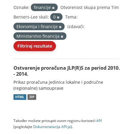
Oznake:
financije
Otvorenost skupa prema Tim
Berners-Lee skali:
0
Tema:
Ekonomija i financije
Izdavači:
Ministarstvo financija
Filtriraj rezultate
Ostvarenje proračuna JLP(R)S za period 2010.
- 2014.
Prikaz proračuna jedinica lokalne i područne
(regionalne) samouprave
HTML
ZIP
Također možete pristupiti ovom registru koristeći
API
(pogledajte
Dokumenаtаcijа API-jа
).