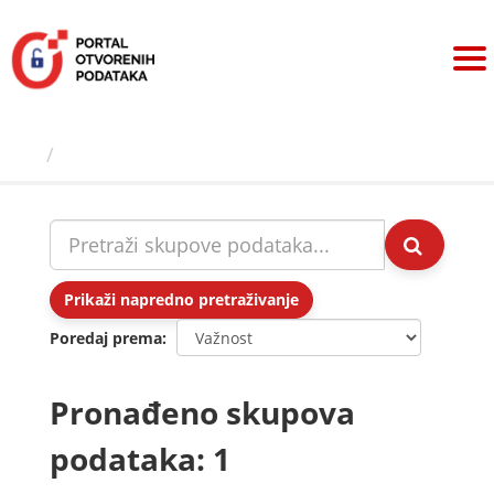
Preskoči
na
sadržaj
Skupovi podаtаkа
Prikaži napredno pretraživanje
Poredaj prema
Pronađeno skupova
podataka: 1