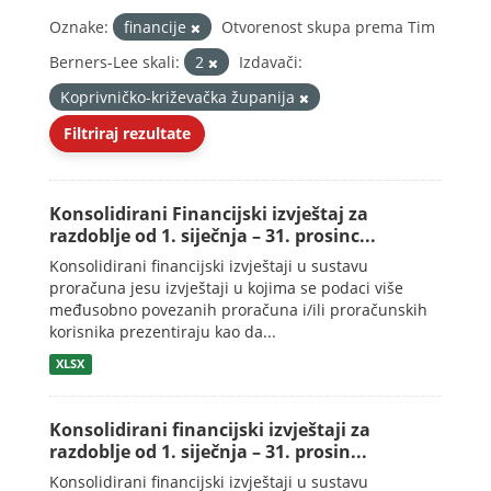
Oznake:
financije
Otvorenost skupa prema Tim
Berners-Lee skali:
2
Izdavači:
Koprivničko-križevačka županija
Filtriraj rezultate
Konsolidirani Financijski izvještaj za
razdoblje od 1. siječnja – 31. prosinc...
Konsolidirani financijski izvještaji u sustavu
proračuna jesu izvještaji u kojima se podaci više
međusobno povezanih proračuna i/ili proračunskih
korisnika prezentiraju kao da...
XLSX
Konsolidirani financijski izvještaji za
razdoblje od 1. siječnja – 31. prosin...
Konsolidirani financijski izvještaji u sustavu