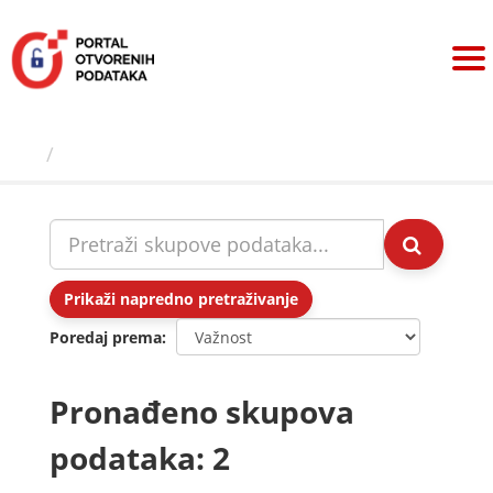
Preskoči
na
sadržaj
Skupovi podаtаkа
Prikaži napredno pretraživanje
Poredaj prema
Pronađeno skupova
podataka: 2