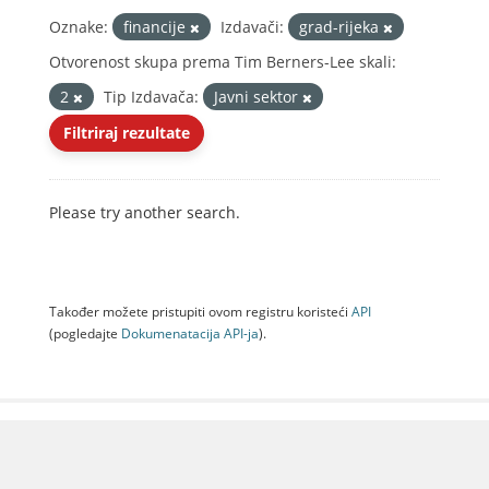
Oznake:
financije
Izdavači:
grad-rijeka
Otvorenost skupa prema Tim Berners-Lee skali:
2
Tip Izdavača:
Javni sektor
Filtriraj rezultate
Please try another search.
Također možete pristupiti ovom registru koristeći
API
(pogledajte
Dokumenаtаcijа API-jа
).