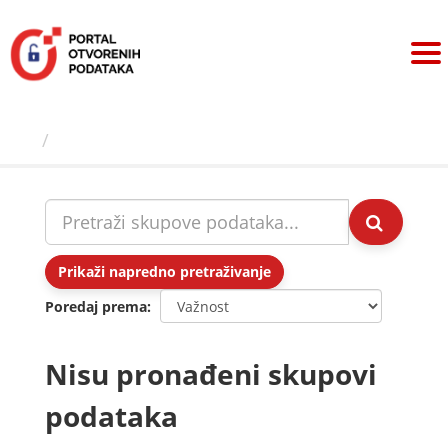
Preskoči
na
sadržaj
Skupovi podаtаkа
Prikaži napredno pretraživanje
Poredaj prema
Nisu pronađeni skupovi
podataka