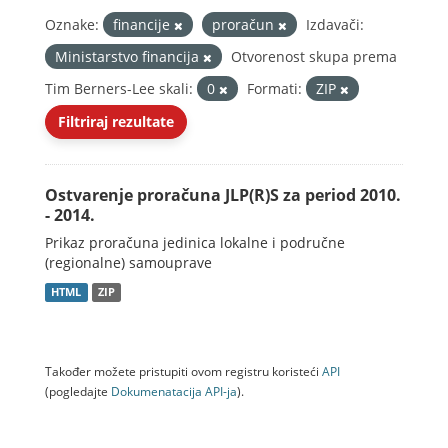
Oznake:
financije
proračun
Izdavači:
Ministarstvo financija
Otvorenost skupa prema
Tim Berners-Lee skali:
0
Formati:
ZIP
Filtriraj rezultate
Ostvarenje proračuna JLP(R)S za period 2010.
- 2014.
Prikaz proračuna jedinica lokalne i područne
(regionalne) samouprave
HTML
ZIP
Također možete pristupiti ovom registru koristeći
API
(pogledajte
Dokumenаtаcijа API-jа
).