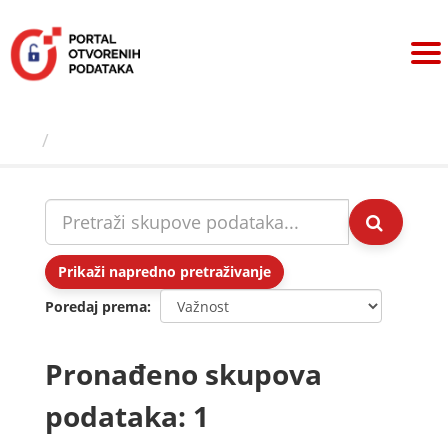
Preskoči
na
sadržaj
Skupovi podаtаkа
Prikaži napredno pretraživanje
Poredaj prema
Pronađeno skupova
podataka: 1