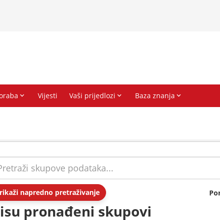
rikaži napredno pretraživanje
Po
isu pronađeni skupovi