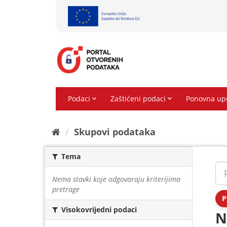
Preskoči
na
sadržaj
Skupovi podаtаkа
Tema
Nema stavki koje odgovaraju kriterijima
pretrage
P
Visokovrijedni podaci
N