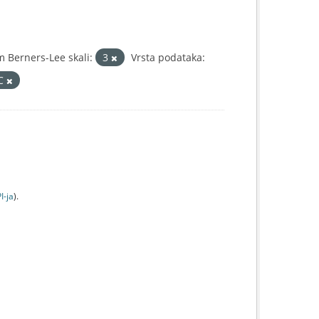
 Berners-Lee skali:
3
Vrsta podataka:
IC
I-jа
).