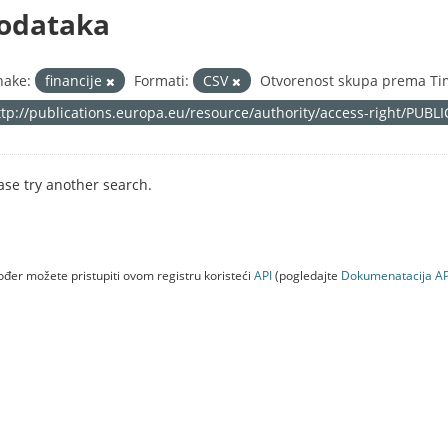
odataka
nake:
financije
Formati:
CSV
Otvorenost skupa prema Tim
ttp://publications.europa.eu/resource/authority/access-right/PUBL
ase try another search.
đer možete pristupiti ovom registru koristeći
API
(pogledajte
Dokumenаtаcijа AP