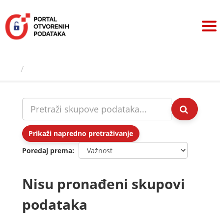
Preskoči
na
sadržaj
Skupovi podаtаkа
Prikaži napredno pretraživanje
Poredaj prema
Nisu pronađeni skupovi
podataka