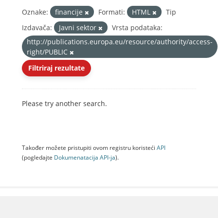
Oznake:
financije
Formati:
HTML
Tip
Izdavača:
Javni sektor
Vrsta podataka:
http://publications.europa.eu/resource/authority/access-
right/PUBLIC
Filtriraj rezultate
Please try another search.
Također možete pristupiti ovom registru koristeći
API
(pogledajte
Dokumenаtаcijа API-jа
).