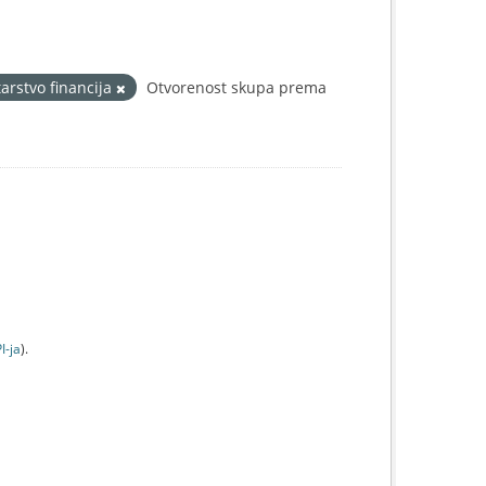
arstvo financija
Otvorenost skupa prema
I-jа
).