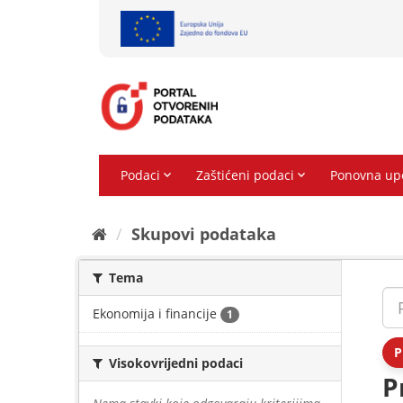
Preskoči
na
sadržaj
Skupovi podаtаkа
Tema
Ekonomija i financije
1
P
Visokovrijedni podaci
P