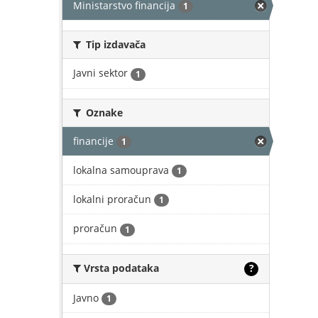
Ministarstvo financija
1
Tip izdavača
Javni sektor
1
Oznake
financije
1
lokalna samouprava
1
lokalni proračun
1
proračun
1
Vrsta podataka
?
Javno
1