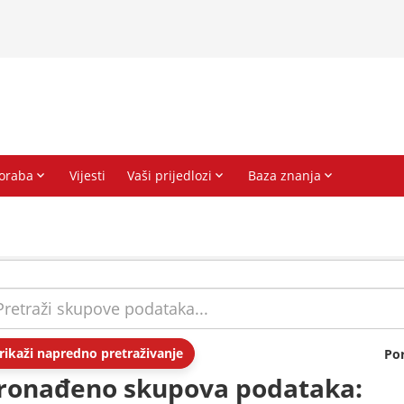
rikaži napredno pretraživanje
Po
ronađeno skupova podataka: