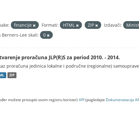
nake:
financije
Formati:
HTML
ZIP
Izdavači:
Minist
 Berners-Lee skali:
0
tvarenje proračuna JLP(R)S za period 2010. - 2014.
kaz proračuna jedinica lokalne i područne (regionalne) samouprave
ML
ZIP
đer možete pristupiti ovom registru koristeći
API
(pogledajte
Dokumenаtаcijа AP