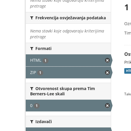
Nema stavki koje odgovaraju kriterijima
1
pretrage
Frekvencija osvježavanja podataka
Oz
Nema stavki koje odgovaraju kriterijima
Tim
pretrage
Formati
Os
HTML
1
Pri
HT
ZIP
1
Otvorenost skupa prema Tim
Berners-Lee skali
Tako
0
1
Izdavači