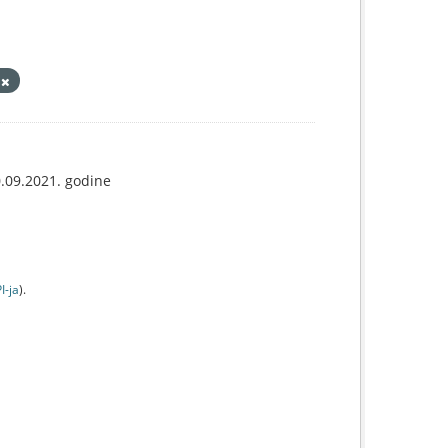
a
0.09.2021. godine
I-jа
).