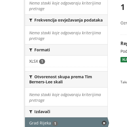
Nema stavki koje odgovaraju kriterijima
1
pretrage
Frekvencija osvježavanja podataka
Oz
Nema stavki koje odgovaraju kriterijima
pretrage
Re
Formati
Pod
XL
XLSX
1
Otvorenost skupa prema Tim
Berners-Lee skali
Tako
Nema stavki koje odgovaraju kriterijima
pretrage
Izdavači
Grad Rijeka
1