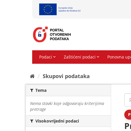
Preskoči
na
sadržaj
Skupovi podаtаkа
Tema
Nema stavki koje odgovaraju kriterijima
pretrage
P
Visokovrijedni podaci
P