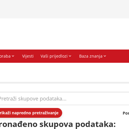
rikaži napredno pretraživanje
Po
ronađeno skupova podataka: