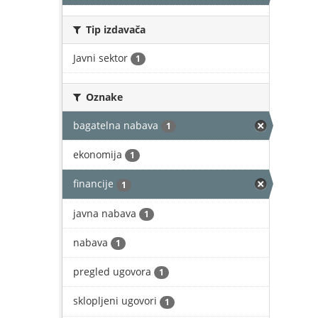
Tip izdavača
Javni sektor
1
Oznake
bagatelna nabava
1
ekonomija
1
financije
1
javna nabava
1
nabava
1
pregled ugovora
1
sklopljeni ugovori
1