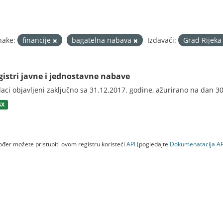
nake:
financije
bagatelna nabava
Izdavači:
Grad Rijek
gistri javne i jednostavne nabave
aci objavljeni zaključno sa 31.12.2017. godine, ažurirano na dan 3
SX
đer možete pristupiti ovom registru koristeći
API
(pogledajte
Dokumenаtаcijа AP