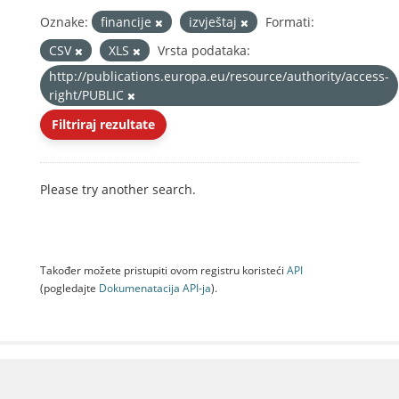
Oznake:
financije
izvještaj
Formati:
CSV
XLS
Vrsta podataka:
http://publications.europa.eu/resource/authority/access-
right/PUBLIC
Filtriraj rezultate
Please try another search.
Također možete pristupiti ovom registru koristeći
API
(pogledajte
Dokumenаtаcijа API-jа
).