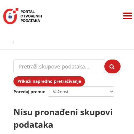
Preskoči
na
sadržaj
Skupovi podаtаkа
Prikaži napredno pretraživanje
Poredaj prema
Nisu pronađeni skupovi
podataka