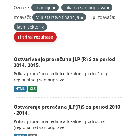
Oznake:
financije
lokalna samouprava
Izdavači:
Ministarstvo financija
Tip Izdavača:
Javni sektor
Filtriraj rezultate
Ostvarivanje proračuna JLP (R) S za period
2014.-2015.
Prikaz proračuna jedinice lokalne i područne (
regionalne ) samouprave
HTML
XLS
Ostvarenje proračuna JLP(R)S za period 2010.
- 2014.
Prikaz proračuna jedinica lokalne i područne
(regionalne) samouprave