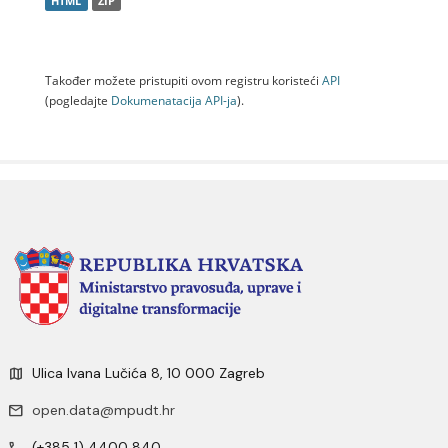
HTML
ZIP
Također možete pristupiti ovom registru koristeći
API
(pogledajte
Dokumenаtаcijа API-jа
).