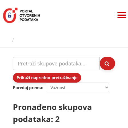
Preskoči
na
sadržaj
Skupovi podаtаkа
Prikaži napredno pretraživanje
Poredaj prema
Pronađeno skupova
podataka: 2