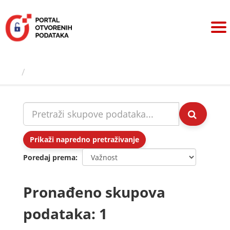
Preskoči
na
sadržaj
Skupovi podаtаkа
Prikaži napredno pretraživanje
Poredaj prema
Pronađeno skupova
podataka: 1