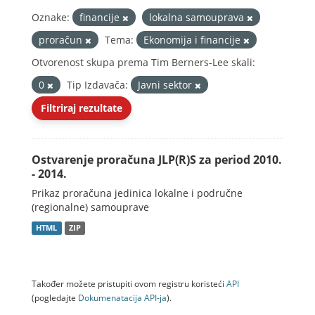
Oznake:
financije
lokalna samouprava
proračun
Tema:
Ekonomija i financije
Otvorenost skupa prema Tim Berners-Lee skali:
0
Tip Izdavača:
Javni sektor
Filtriraj rezultate
Ostvarenje proračuna JLP(R)S za period 2010.
- 2014.
Prikaz proračuna jedinica lokalne i područne
(regionalne) samouprave
HTML
ZIP
Također možete pristupiti ovom registru koristeći
API
(pogledajte
Dokumenаtаcijа API-jа
).