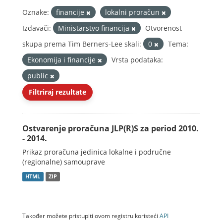
Oznake:
financije
lokalni proračun
Izdavači:
Ministarstvo financija
Otvorenost
skupa prema Tim Berners-Lee skali:
0
Tema:
Ekonomija i financije
Vrsta podataka:
public
Filtriraj rezultate
Ostvarenje proračuna JLP(R)S za period 2010.
- 2014.
Prikaz proračuna jedinica lokalne i područne
(regionalne) samouprave
HTML
ZIP
Također možete pristupiti ovom registru koristeći
API