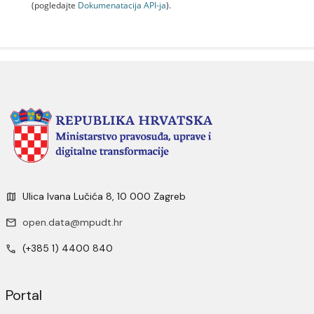
(pogledajte
Dokumenаtаcijа API-jа
).