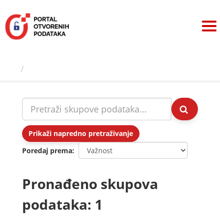
Preskoči
na
sadržaj
Skupovi podаtаkа
Prikaži napredno pretraživanje
Poredaj prema
Pronađeno skupova
podataka: 1