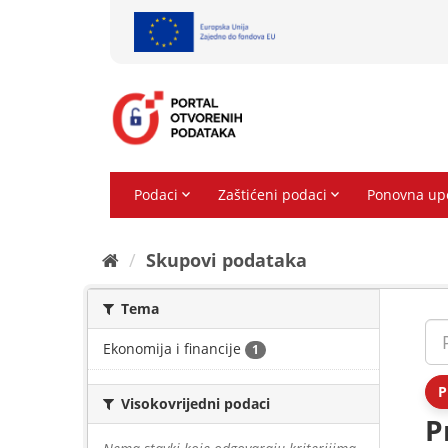
Preskoči
na
sadržaj
Skupovi podаtаkа
Tema
Ekonomija i financije
1
P
Visokovrijedni podaci
P