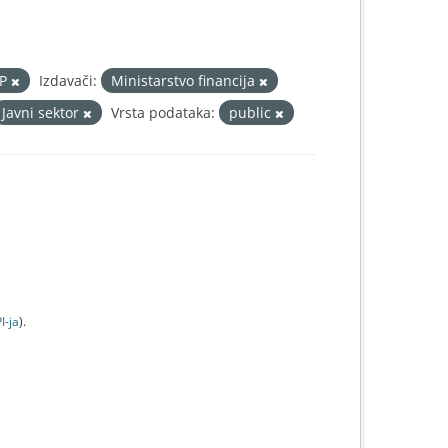
IP
Izdavači:
Ministarstvo financija
Javni sektor
Vrsta podataka:
public
I-jа
).