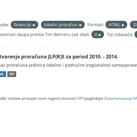
nake:
financije
lokalni proračun
Formati:
HTML
Z
orenost skupa prema Tim Berners-Lee skali:
0
Tip Izdavača:
tvarenje proračuna JLP(R)S za period 2010. - 2014.
kaz proračuna jedinica lokalne i područne (regionalne) samouprave
ML
ZIP
đer možete pristupiti ovom registru koristeći
API
(pogledajte
Dokumenаtаcijа AP