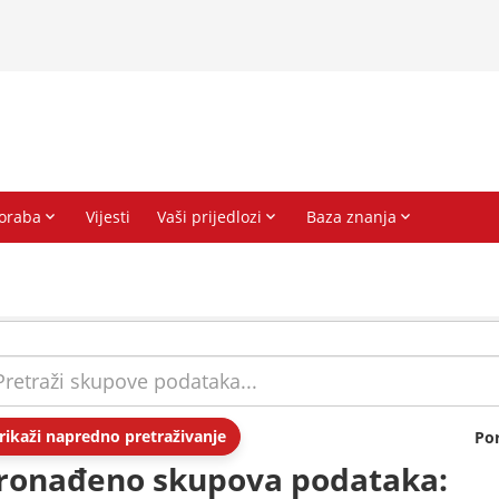
rikaži napredno pretraživanje
Po
ronađeno skupova podataka: