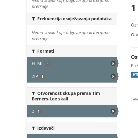
Nema stavki koje odgovaraju kriterijima
1
pretrage
Frekvencija osvježavanja podataka
Oz
Nema stavki koje odgovaraju kriterijima
Otv
pretrage
Formati
Os
HTML
1
Pri
HT
ZIP
1
Otvorenost skupa prema Tim
Berners-Lee skali
Tako
0
1
Izdavači