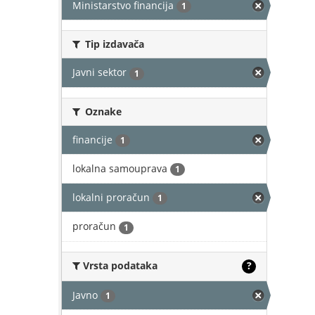
Ministarstvo financija
1
Tip izdavača
Javni sektor
1
Oznake
financije
1
lokalna samouprava
1
lokalni proračun
1
proračun
1
Vrsta podataka
?
Javno
1