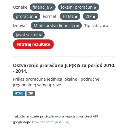
Oznake:
financije
lokalni proračun
proračun
Formati:
HTML
ZIP
Izdavači:
Ministarstvo financija
Tip Izdavača:
Javni sektor
Filtriraj rezultate
Ostvarenje proračuna JLP(R)S za period 2010.
- 2014.
Prikaz proračuna jedinica lokalne i područne
(regionalne) samouprave
HTML
ZIP
Također možete pristupiti ovom registru koristeći
API
(pogledajte
Dokumenаtаcijа API-jа
).