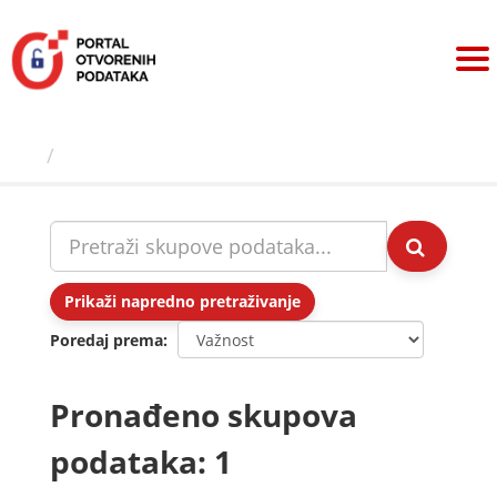
Preskoči
na
sadržaj
Skupovi podаtаkа
Prikaži napredno pretraživanje
Poredaj prema
Pronađeno skupova
podataka: 1