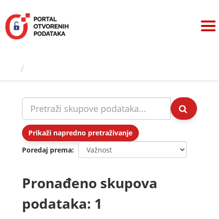
Preskoči
na
sadržaj
Skupovi podаtаkа
Prikaži napredno pretraživanje
Poredaj prema
Pronađeno skupova
podataka: 1