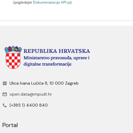
(pogledajte
Dokumenаtаcijа API-jа
).