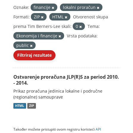
Oznake:
financije
lokalni proračun
Formati:
ZIP
HTML
Otvorenost skupa
prema Tim Berners-Lee skali:
0
Tema:
Ekonomija i financije
Vrsta podataka:
public
Filtriraj rezultate
Ostvarenje proračuna JLP(R)S za period 2010.
- 2014.
Prikaz proračuna jedinica lokalne i područne
(regionalne) samouprave
HTML
ZIP
Također možete pristupiti ovom registru koristeći
API