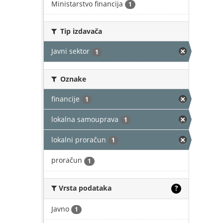
Ministarstvo financija
1
Tip izdavača
Javni sektor
1
Oznake
financije
1
lokalna samouprava
1
lokalni proračun
1
proračun
1
Vrsta podataka
?
Javno
1