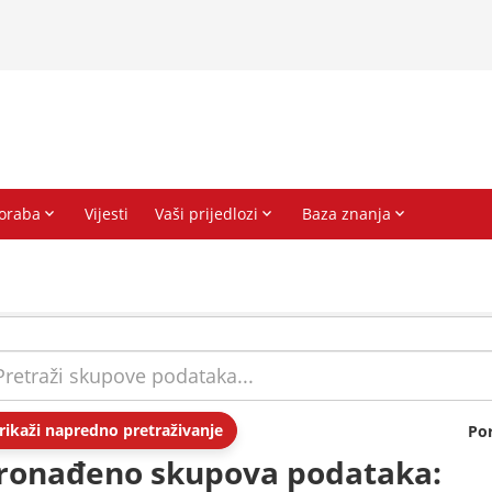
rikaži napredno pretraživanje
Po
ronađeno skupova podataka: