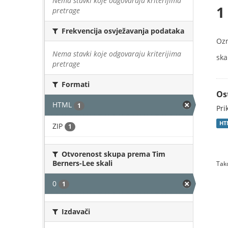
Nema stavki koje odgovaraju kriterijima
1
pretrage
Frekvencija osvježavanja podataka
Oz
Nema stavki koje odgovaraju kriterijima
skal
pretrage
Formati
Os
HTML
1
Pri
HT
ZIP
1
Otvorenost skupa prema Tim
Berners-Lee skali
Tako
0
1
Izdavači