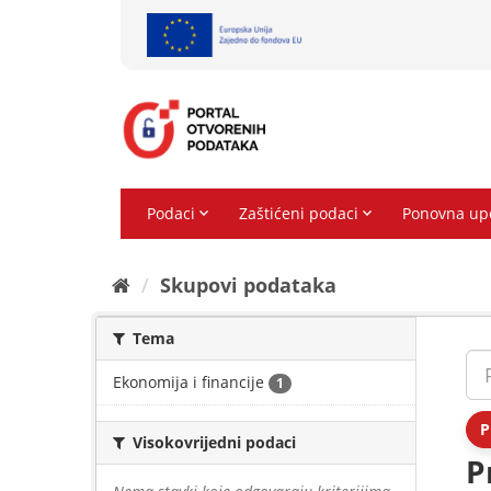
Preskoči
na
sadržaj
Skupovi podаtаkа
Tema
Ekonomija i financije
1
P
Visokovrijedni podaci
P