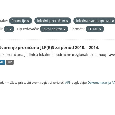
nake:
financije
lokalni proračun
lokalna samouprava
i:
0
Tip Izdavača:
Javni sektor
Formati:
HTML
tvarenje proračuna JLP(R)S za period 2010. - 2014.
kaz proračuna jedinica lokalne i područne (regionalne) samouprave
ML
ZIP
đer možete pristupiti ovom registru koristeći
API
(pogledajte
Dokumenаtаcijа AP