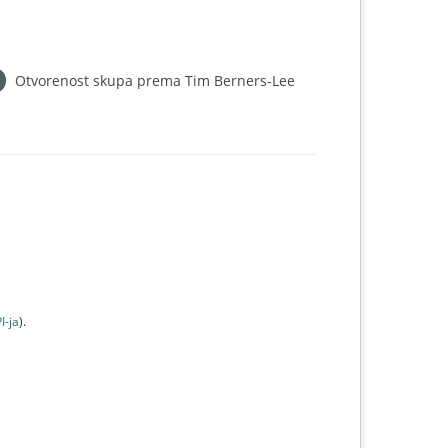
Otvorenost skupa prema Tim Berners-Lee
I-jа
).