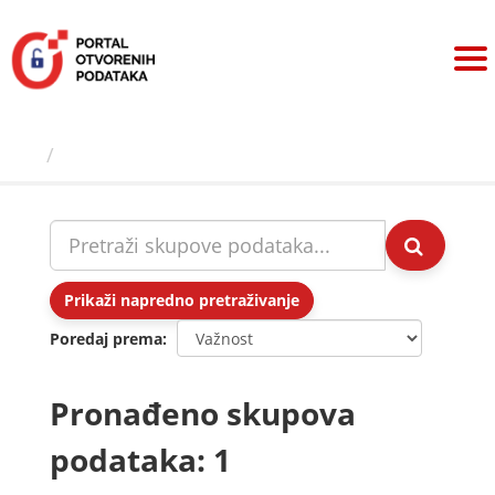
Preskoči
na
sadržaj
Skupovi podаtаkа
Prikaži napredno pretraživanje
Poredaj prema
Pronađeno skupova
podataka: 1