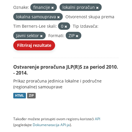
Oznake:
financije
lokalni proračun
lokalna samouprava
Otvorenost skupa prema
Tim Berners-Lee skali:
0
Tip Izdavača:
Javni sektor
Formati:
ZIP
Filtriraj rezultate
Ostvarenje proračuna JLP(R)S za period 2010.
- 2014.
Prikaz proračuna jedinica lokalne i područne
(regionalne) samouprave
HTML
ZIP
Također možete pristupiti ovom registru koristeći
API
(pogledajte
Dokumenаtаcijа API-jа
).