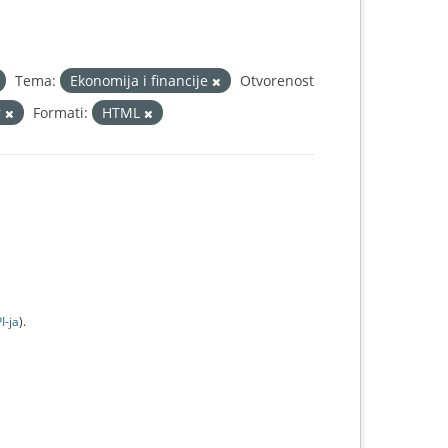
Tema:
Ekonomija i financije
Otvorenost
r
Formati:
HTML
I-jа
).