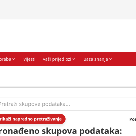
rikaži napredno pretraživanje
Po
ronađeno skupova podataka: