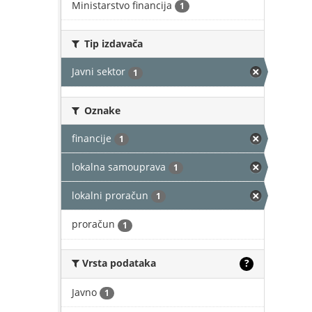
Ministarstvo financija
1
Tip izdavača
Javni sektor
1
Oznake
financije
1
lokalna samouprava
1
lokalni proračun
1
proračun
1
Vrsta podataka
?
Javno
1