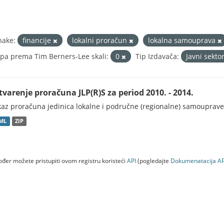
nake:
financije
lokalni proračun
lokalna samouprava
pa prema Tim Berners-Lee skali:
0
Tip Izdavača:
Javni sekto
tvarenje proračuna JLP(R)S za period 2010. - 2014.
kaz proračuna jedinica lokalne i područne (regionalne) samouprave
ML
ZIP
đer možete pristupiti ovom registru koristeći
API
(pogledajte
Dokumenаtаcijа AP