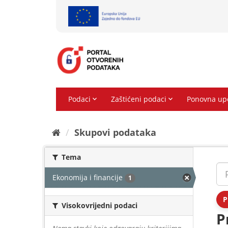
Preskoči
na
sadržaj
Skupovi podаtаkа
Tema
Ekonomija i financije
1
P
Visokovrijedni podaci
P