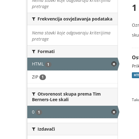
Nema stavki koje odgovaraju kriterijima
1
pretrage
Frekvencija osvježavanja podataka
Oz
Nema stavki koje odgovaraju kriterijima
sku
pretrage
Formati
Os
HTML
1
Pri
HT
ZIP
1
Otvorenost skupa prema Tim
Berners-Lee skali
Tako
0
1
Izdavači