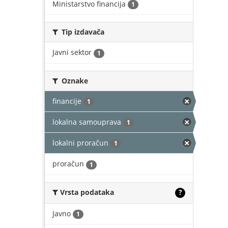
Ministarstvo financija
1
Tip izdavača
Javni sektor
1
Oznake
financije
1
lokalna samouprava
1
lokalni proračun
1
proračun
1
Vrsta podataka
?
Javno
1