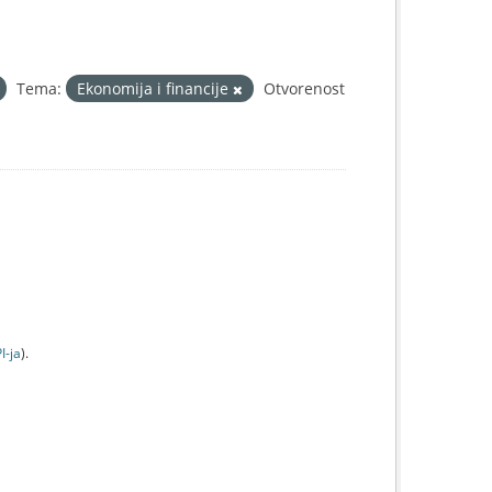
Tema:
Ekonomija i financije
Otvorenost
I-jа
).