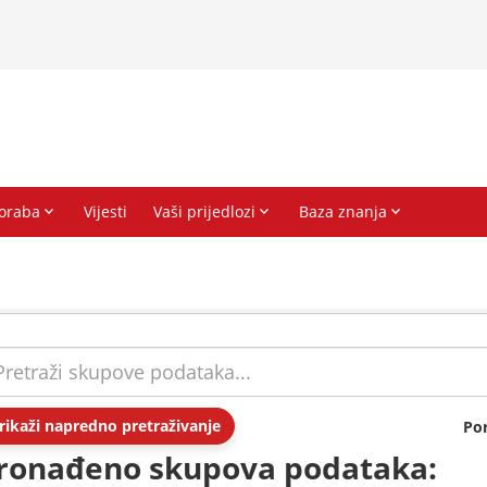
rikaži napredno pretraživanje
Po
ronađeno skupova podataka: