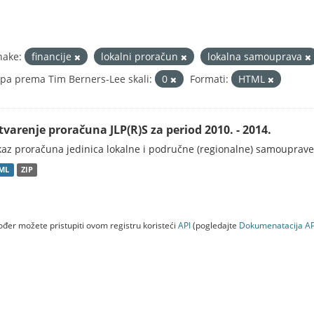
nake:
financije
lokalni proračun
lokalna samouprava
pa prema Tim Berners-Lee skali:
0
Formati:
HTML
tvarenje proračuna JLP(R)S za period 2010. - 2014.
kaz proračuna jedinica lokalne i područne (regionalne) samouprave
ML
ZIP
đer možete pristupiti ovom registru koristeći
API
(pogledajte
Dokumenаtаcijа AP