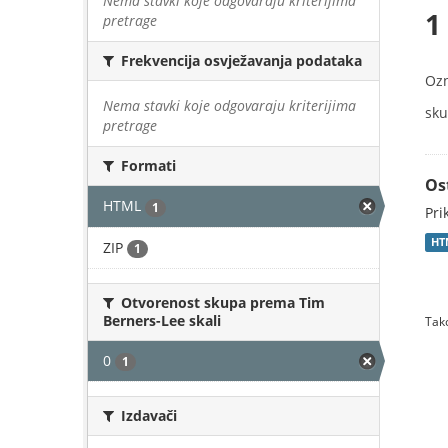
Nema stavki koje odgovaraju kriterijima
1
pretrage
Frekvencija osvježavanja podataka
Oz
Nema stavki koje odgovaraju kriterijima
sku
pretrage
Formati
Os
HTML
1
Pri
HT
ZIP
1
Otvorenost skupa prema Tim
Berners-Lee skali
Tako
0
1
Izdavači