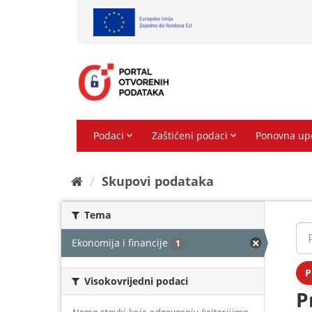
Preskoči
na
sadržaj
Skupovi podаtаkа
Tema
Ekonomija i financije
1
P
Visokovrijedni podaci
P