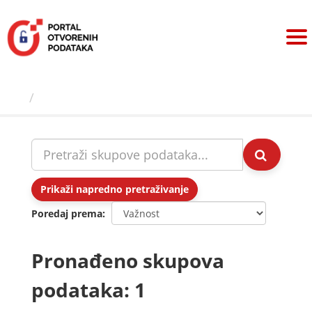
Preskoči
na
sadržaj
Skupovi podаtаkа
Prikaži napredno pretraživanje
Poredaj prema
Pronađeno skupova
podataka: 1