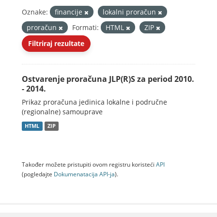
Oznake:
financije
lokalni proračun
proračun
Formati:
HTML
ZIP
Filtriraj rezultate
Ostvarenje proračuna JLP(R)S za period 2010.
- 2014.
Prikaz proračuna jedinica lokalne i područne
(regionalne) samouprave
HTML
ZIP
Također možete pristupiti ovom registru koristeći
API
(pogledajte
Dokumenаtаcijа API-jа
).