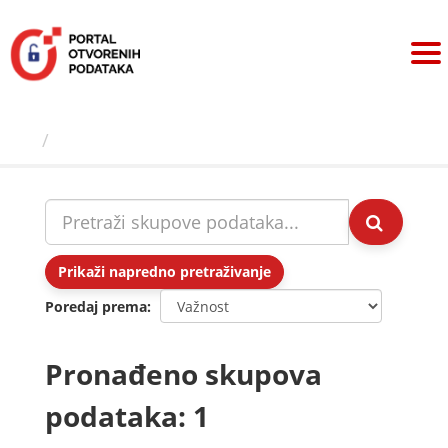
Preskoči
na
sadržaj
Skupovi podаtаkа
Prikaži napredno pretraživanje
Poredaj prema
Pronađeno skupova
podataka: 1