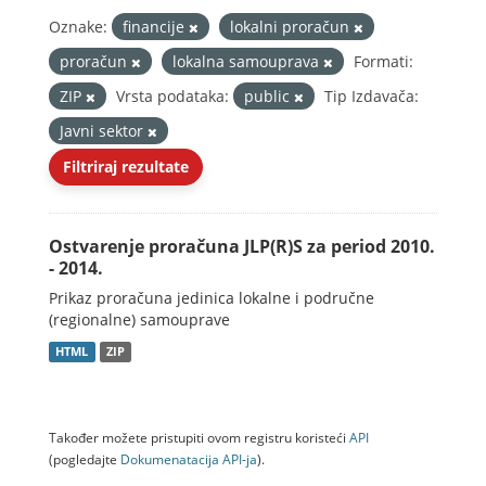
Oznake:
financije
lokalni proračun
proračun
lokalna samouprava
Formati:
ZIP
Vrsta podataka:
public
Tip Izdavača:
Javni sektor
Filtriraj rezultate
Ostvarenje proračuna JLP(R)S za period 2010.
- 2014.
Prikaz proračuna jedinica lokalne i područne
(regionalne) samouprave
HTML
ZIP
Također možete pristupiti ovom registru koristeći
API
(pogledajte
Dokumenаtаcijа API-jа
).