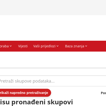
rikaži napredno pretraživanje
Po
isu pronađeni skupovi