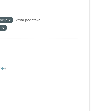
ancije
Vrsta podataka:
IC
I-jа
).