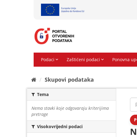
Preskoči
na
sadržaj
Skupovi podаtаkа
Tema
Nema stavki koje odgovaraju kriterijima
pretrage
P
Visokovrijedni podaci
N