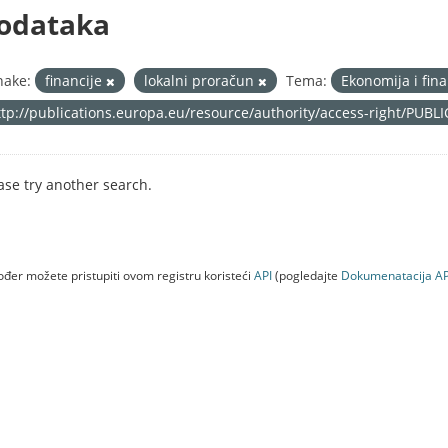
odataka
nake:
financije
lokalni proračun
Tema:
Ekonomija i fin
ttp://publications.europa.eu/resource/authority/access-right/PUBL
ase try another search.
đer možete pristupiti ovom registru koristeći
API
(pogledajte
Dokumenаtаcijа AP