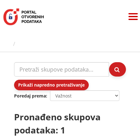
Preskoči
na
sadržaj
Skupovi podаtаkа
Prikaži napredno pretraživanje
Poredaj prema
Pronađeno skupova
podataka: 1