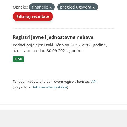
Oznake:
financije
pregled ugovora
Filtriraj rezultate
Registri javne i jednostavne nabave
Podaci objavljeni zaključno sa 31.12.2017. godine,
ažurirano na dan 30.09.2021. godine
XLSX
Također možete pristupiti ovom registru koristeći
API
(pogledajte
Dokumenаtаcijа API-jа
).