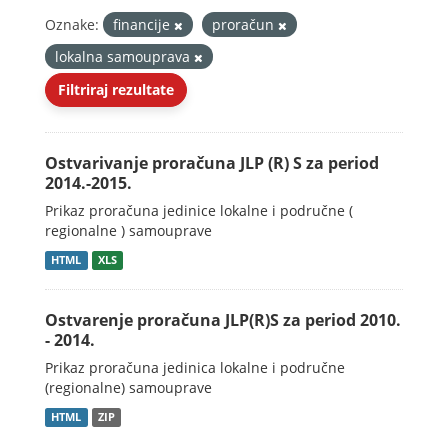
Oznake:
financije
proračun
lokalna samouprava
Filtriraj rezultate
Ostvarivanje proračuna JLP (R) S za period
2014.-2015.
Prikaz proračuna jedinice lokalne i područne (
regionalne ) samouprave
HTML
XLS
Ostvarenje proračuna JLP(R)S za period 2010.
- 2014.
Prikaz proračuna jedinica lokalne i područne
(regionalne) samouprave
HTML
ZIP