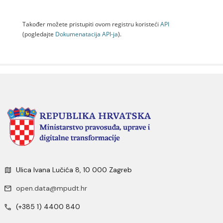
Također možete pristupiti ovom registru koristeći
API
(pogledajte
Dokumenаtаcijа API-jа
).