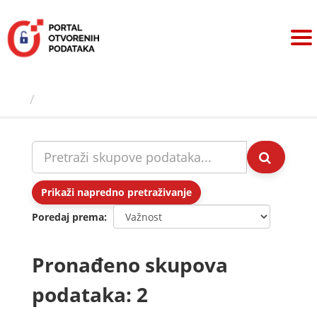
Preskoči
na
sadržaj
Skupovi podаtаkа
Prikaži napredno pretraživanje
Poredaj prema
Pronađeno skupova
podataka: 2