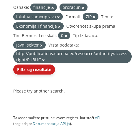
Oznake:
financije
proračun
lokalna samouprava
Formati:
ZIP
Tema:
Ekonomija i financije
Otvorenost skupa prema
Tim Berners-Lee skali:
0
Tip Izdavača:
Javni sektor
Vrsta podataka:
http://publications.europa.eu/resource/authority/access-
right/PUBLIC
Filtriraj rezultate
Please try another search.
Također možete pristupiti ovom registru koristeći
API
(pogledajte
Dokumenаtаcijа API-jа
).