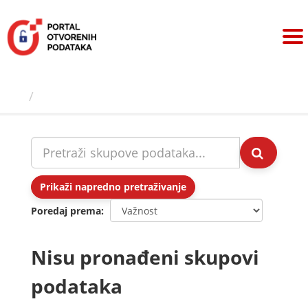
Preskoči
na
sadržaj
Skupovi podаtаkа
Prikaži napredno pretraživanje
Poredaj prema
Nisu pronađeni skupovi
podataka