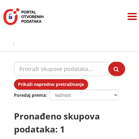
Preskoči
na
sadržaj
Skupovi podаtаkа
Prikaži napredno pretraživanje
Poredaj prema
Pronađeno skupova
podataka: 1