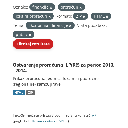
Oznake:
financije
proračun
lokalni proračun
Formati:
ZIP
HTML
Tema:
Ekonomija i financije
Vrsta podataka:
public
Filtriraj rezultate
Ostvarenje proračuna JLP(R)S za period 2010.
- 2014.
Prikaz proračuna jedinica lokalne i područne
(regionalne) samouprave
HTML
ZIP
Također možete pristupiti ovom registru koristeći
API
(pogledajte
Dokumenаtаcijа API-jа
).