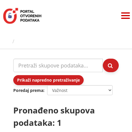
Preskoči
na
sadržaj
Skupovi podаtаkа
Prikaži napredno pretraživanje
Poredaj prema
Pronađeno skupova
podataka: 1