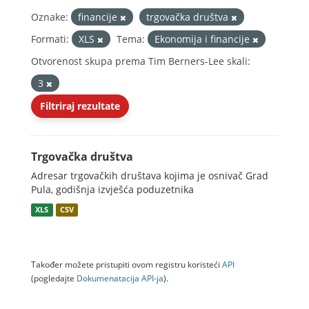
Oznake:
financije
trgovačka društva
Formati:
XLS
Tema:
Ekonomija i financije
Otvorenost skupa prema Tim Berners-Lee skali:
3
Filtriraj rezultate
Trgovačka društva
Adresar trgovačkih društava kojima je osnivač Grad
Pula, godišnja izvješća poduzetnika
XLS
CSV
Također možete pristupiti ovom registru koristeći
API
(pogledajte
Dokumenаtаcijа API-jа
).