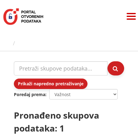
Preskoči
na
sadržaj
Skupovi podаtаkа
Prikaži napredno pretraživanje
Poredaj prema
Pronađeno skupova
podataka: 1