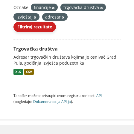
Oznake:
financije
trgovačka društva
izvještaj
adresar
Filtriraj rezultate
Trgovačka društva
Adresar trgovačkih društava kojima je osnivač Grad
Pula, godišnja izvješća poduzetnika
XLS
CSV
Također možete pristupiti ovom registru koristeći
API
(pogledajte
Dokumenаtаcijа API-jа
).