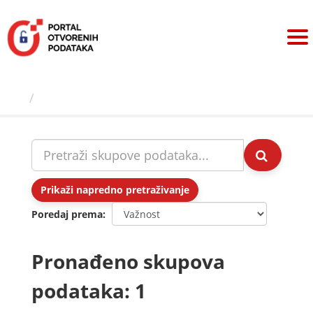
Preskoči
na
sadržaj
Skupovi podаtаkа
Prikaži napredno pretraživanje
Poredaj prema
Pronađeno skupova
podataka: 1