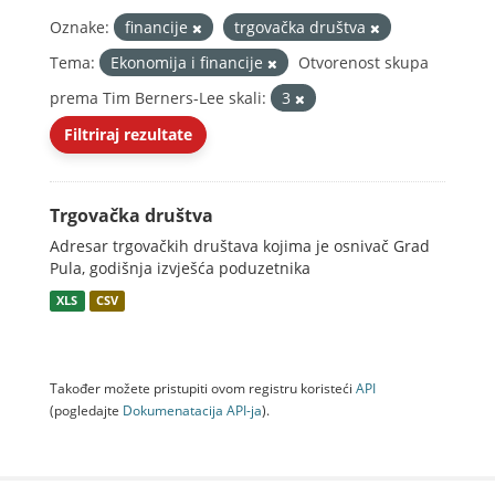
Oznake:
financije
trgovačka društva
Tema:
Ekonomija i financije
Otvorenost skupa
prema Tim Berners-Lee skali:
3
Filtriraj rezultate
Trgovačka društva
Adresar trgovačkih društava kojima je osnivač Grad
Pula, godišnja izvješća poduzetnika
XLS
CSV
Također možete pristupiti ovom registru koristeći
API
(pogledajte
Dokumenаtаcijа API-jа
).