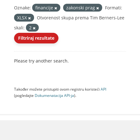
Oznake:
financije
zakonski prag
Formati:
XLSX
Otvorenost skupa prema Tim Berners-Lee
skali:
2
Filtriraj rezultate
Please try another search.
Također možete pristupiti ovom registru koristeći
API
(pogledajte
Dokumenаtаcijа API-jа
).