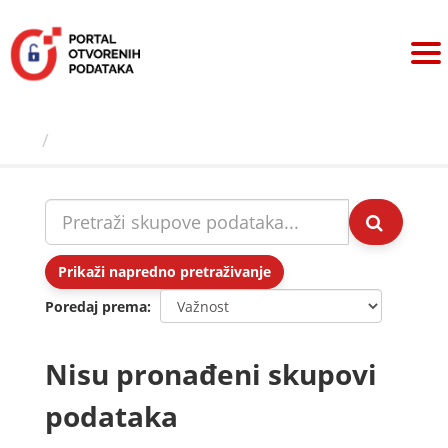
Preskoči
na
sadržaj
Skupovi podаtаkа
Prikaži napredno pretraživanje
Poredaj prema
Nisu pronađeni skupovi
podataka