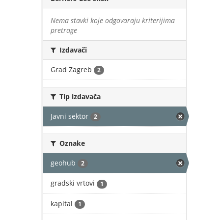
Nema stavki koje odgovaraju kriterijima
pretrage
Izdavači
Grad Zagreb
2
Tip izdavača
Javni sektor
2
Oznake
geohub
2
gradski vrtovi
1
kapital
1