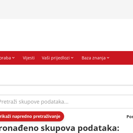
rikaži napredno pretraživanje
Po
ronađeno skupova podataka: