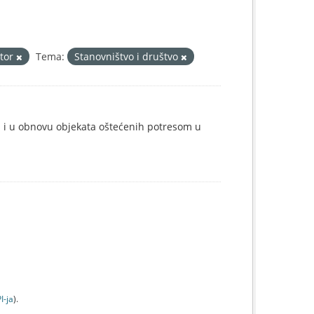
ktor
Tema:
Stanovništvo i društvo
i i u obnovu objekata oštećenih potresom u
I-jа
).