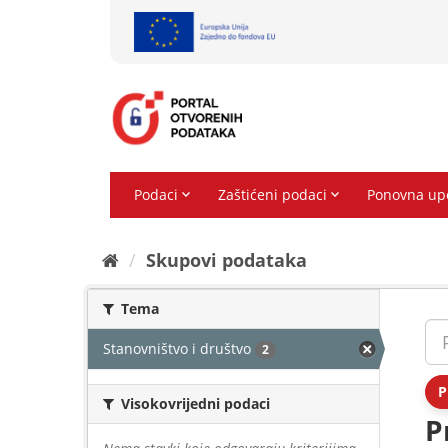
Preskoči
na
sadržaj
Skupovi podаtаkа
Tema
Stanovništvo i društvo
2
P
Visokovrijedni podaci
P