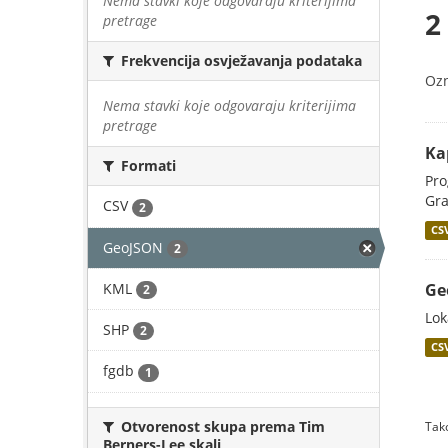
Nema stavki koje odgovaraju kriterijima
2
pretrage
Frekvencija osvježavanja podataka
Oz
Nema stavki koje odgovaraju kriterijima
pretrage
Ka
Formati
Pro
Gra
CSV
2
CS
GeoJSON
2
KML
Ge
2
Lok
SHP
2
CS
fgdb
1
Otvorenost skupa prema Tim
Tako
Berners-Lee skali