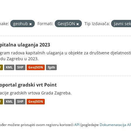
nake:
geohub
Formati:
GeoJSON
Tip Izdavača:
Javni se
pitalna ulaganja 2023
gram radova kapitalnih ulaganja u objekte za društvene djelatnost
du Zagrebu u 2023.
V
KML
SHP
GeoJSON
fgdb
oportal gradski vrt Point
acije gradskih vrtova Grada Zagreba.
V
KML
SHP
GeoJSON
đer možete pristupiti ovom registru koristeći
API
(pogledajte
Dokumenаtаcijа AP