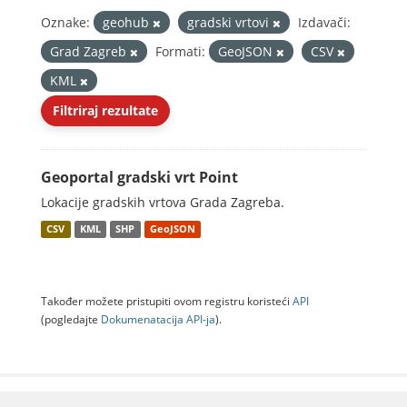
Oznake:
geohub
gradski vrtovi
Izdavači:
Grad Zagreb
Formati:
GeoJSON
CSV
KML
Filtriraj rezultate
Geoportal gradski vrt Point
Lokacije gradskih vrtova Grada Zagreba.
CSV
KML
SHP
GeoJSON
Također možete pristupiti ovom registru koristeći
API
(pogledajte
Dokumenаtаcijа API-jа
).