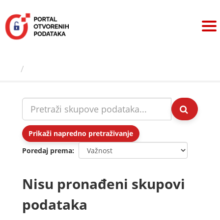
Preskoči
na
sadržaj
Skupovi podаtаkа
Prikaži napredno pretraživanje
Poredaj prema
Nisu pronađeni skupovi
podataka