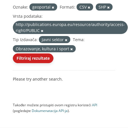
Oznake:
geoportal
Formati:
CSV
SHP
Vrsta podataka:
http://publications.europa.eu/resource/authority/access-
right/PUBLIC
Tip Izdavača:
Javni sektor
Tema:
Obrazovanje, kultura i sport
Filtriraj rezultate
Please try another search.
Također možete pristupiti ovom registru koristeći
API
(pogledajte
Dokumenаtаcijа API-jа
).