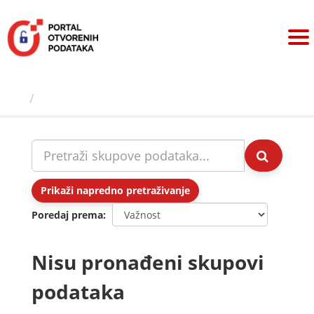
Preskoči
na
sadržaj
Skupovi podаtаkа
Prikaži napredno pretraživanje
Poredaj prema
Nisu pronađeni skupovi
podataka