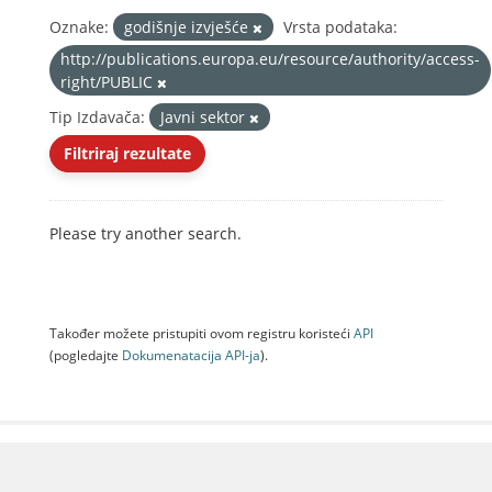
Oznake:
godišnje izvješće
Vrsta podataka:
http://publications.europa.eu/resource/authority/access-
right/PUBLIC
Tip Izdavača:
Javni sektor
Filtriraj rezultate
Please try another search.
Također možete pristupiti ovom registru koristeći
API
(pogledajte
Dokumenаtаcijа API-jа
).