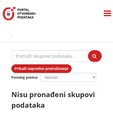
Preskoči
na
sadržaj
Skupovi podаtаkа
Prikaži napredno pretraživanje
Poredaj prema
Nisu pronađeni skupovi
podataka