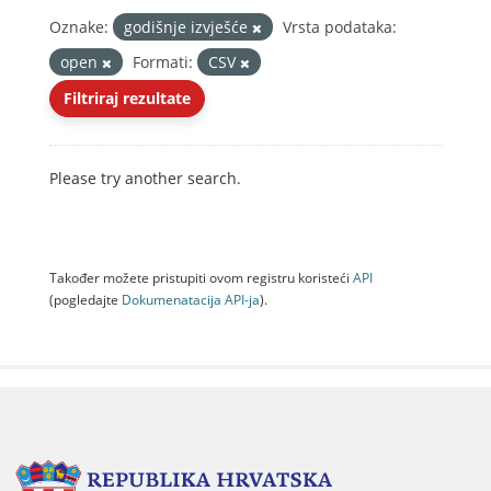
Oznake:
godišnje izvješće
Vrsta podataka:
open
Formati:
CSV
Filtriraj rezultate
Please try another search.
Također možete pristupiti ovom registru koristeći
API
(pogledajte
Dokumenаtаcijа API-jа
).