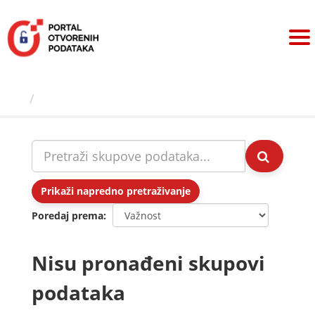
Preskoči
na
sadržaj
Skupovi podаtаkа
Prikaži napredno pretraživanje
Poredaj prema
Nisu pronađeni skupovi
podataka