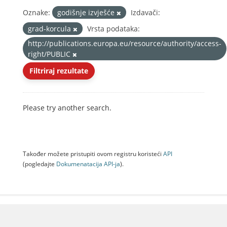
Oznake:
godišnje izvješće
Izdavači:
grad-korcula
Vrsta podataka:
http://publications.europa.eu/resource/authority/access-
right/PUBLIC
Filtriraj rezultate
Please try another search.
Također možete pristupiti ovom registru koristeći
API
(pogledajte
Dokumenаtаcijа API-jа
).