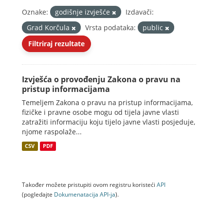
Oznake:
godišnje izvješće
Izdavači:
Grad Korčula
Vrsta podataka:
public
Filtriraj rezultate
Izvješća o provođenju Zakona o pravu na
pristup informacijama
Temeljem Zakona o pravu na pristup informacijama,
fizičke i pravne osobe mogu od tijela javne vlasti
zatražiti informaciju koju tijelo javne vlasti posjeduje,
njome raspolaže...
CSV
PDF
Također možete pristupiti ovom registru koristeći
API
(pogledajte
Dokumenаtаcijа API-jа
).