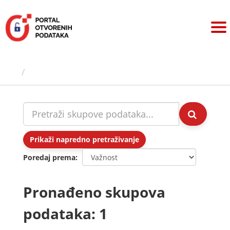
Preskoči
na
sadržaj
Skupovi podаtаkа
Prikaži napredno pretraživanje
Poredaj prema
Pronađeno skupova
podataka: 1