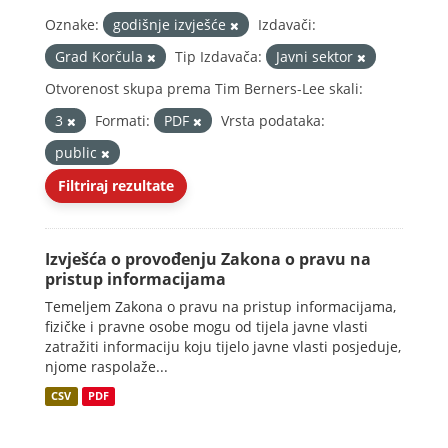
Oznake:
godišnje izvješće
Izdavači:
Grad Korčula
Tip Izdavača:
Javni sektor
Otvorenost skupa prema Tim Berners-Lee skali:
3
Formati:
PDF
Vrsta podataka:
public
Filtriraj rezultate
Izvješća o provođenju Zakona o pravu na
pristup informacijama
Temeljem Zakona o pravu na pristup informacijama,
fizičke i pravne osobe mogu od tijela javne vlasti
zatražiti informaciju koju tijelo javne vlasti posjeduje,
njome raspolaže...
CSV
PDF