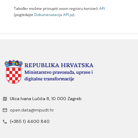
Također možete pristupiti ovom registru koristeći
API
(pogledajte
Dokumenаtаcijа API-jа
).