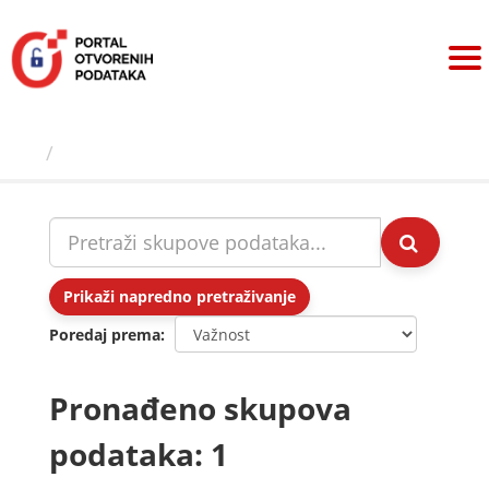
Preskoči
na
sadržaj
Skupovi podаtаkа
Prikaži napredno pretraživanje
Poredaj prema
Pronađeno skupova
podataka: 1