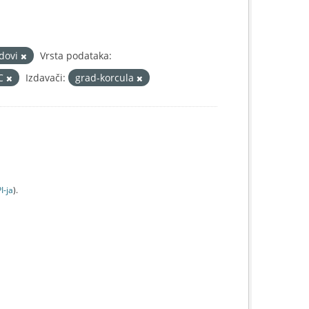
adovi
Vrsta podataka:
IC
Izdavači:
grad-korcula
I-jа
).