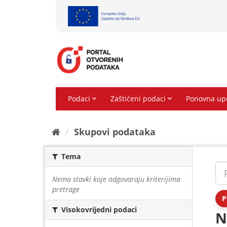
Preskoči
na
sadržaj
Skupovi podаtаkа
Tema
Nema stavki koje odgovaraju kriterijima
pretrage
P
Visokovrijedni podaci
N