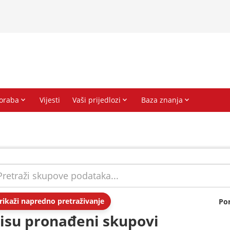
rikaži napredno pretraživanje
Po
isu pronađeni skupovi