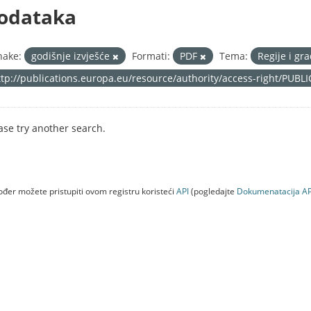
odataka
nake:
godišnje izvješće
Formati:
PDF
Tema:
Regije i gr
ttp://publications.europa.eu/resource/authority/access-right/PUBL
ase try another search.
đer možete pristupiti ovom registru koristeći
API
(pogledajte
Dokumenаtаcijа AP