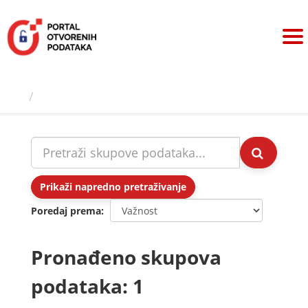
Preskoči
na
sadržaj
Skupovi podаtаkа
Prikaži napredno pretraživanje
Poredaj prema
Pronađeno skupova
podataka: 1