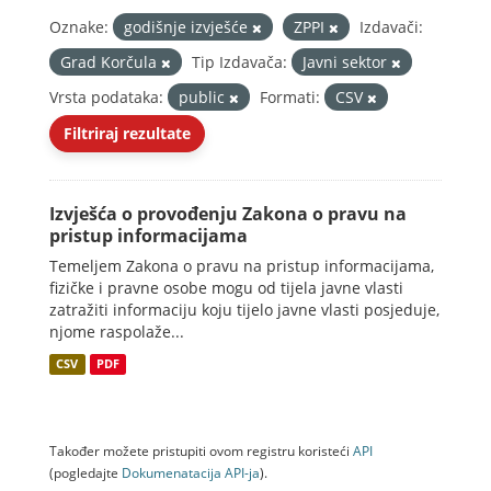
Oznake:
godišnje izvješće
ZPPI
Izdavači:
Grad Korčula
Tip Izdavača:
Javni sektor
Vrsta podataka:
public
Formati:
CSV
Filtriraj rezultate
Izvješća o provođenju Zakona o pravu na
pristup informacijama
Temeljem Zakona o pravu na pristup informacijama,
fizičke i pravne osobe mogu od tijela javne vlasti
zatražiti informaciju koju tijelo javne vlasti posjeduje,
njome raspolaže...
CSV
PDF
Također možete pristupiti ovom registru koristeći
API
(pogledajte
Dokumenаtаcijа API-jа
).