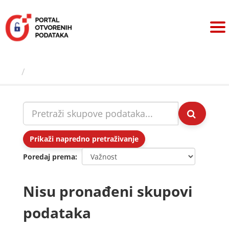
Preskoči
na
sadržaj
Skupovi podаtаkа
Prikaži napredno pretraživanje
Poredaj prema
Nisu pronađeni skupovi
podataka