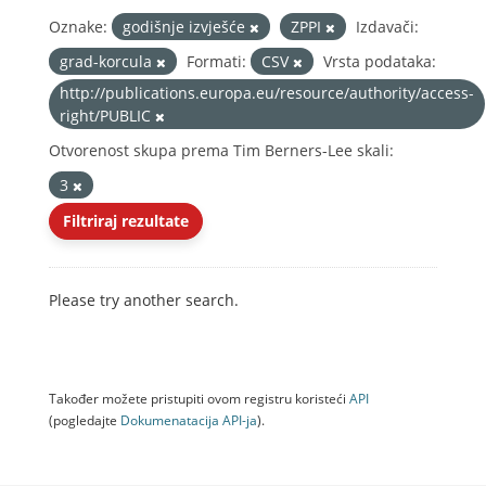
Oznake:
godišnje izvješće
ZPPI
Izdavači:
grad-korcula
Formati:
CSV
Vrsta podataka:
http://publications.europa.eu/resource/authority/access-
right/PUBLIC
Otvorenost skupa prema Tim Berners-Lee skali:
3
Filtriraj rezultate
Please try another search.
Također možete pristupiti ovom registru koristeći
API
(pogledajte
Dokumenаtаcijа API-jа
).