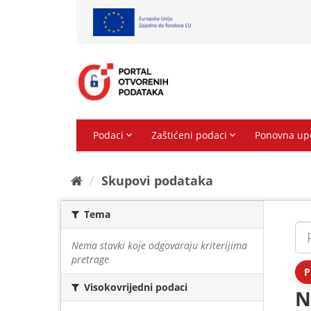
Preskoči
na
sadržaj
Skupovi podаtаkа
Tema
Nema stavki koje odgovaraju kriterijima
pretrage
P
Visokovrijedni podaci
N