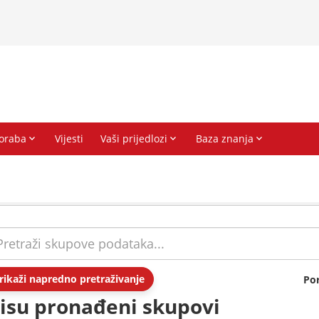
rikaži napredno pretraživanje
Po
isu pronađeni skupovi