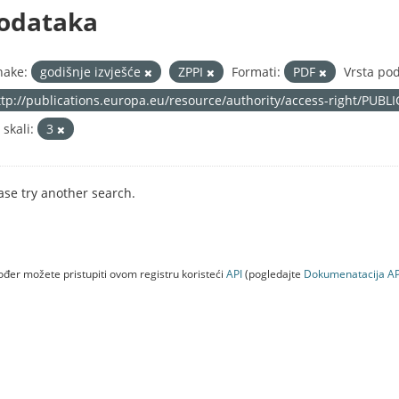
odataka
nake:
godišnje izvješće
ZPPI
Formati:
PDF
Vrsta po
ttp://publications.europa.eu/resource/authority/access-right/PUBL
 skali:
3
ase try another search.
đer možete pristupiti ovom registru koristeći
API
(pogledajte
Dokumenаtаcijа AP