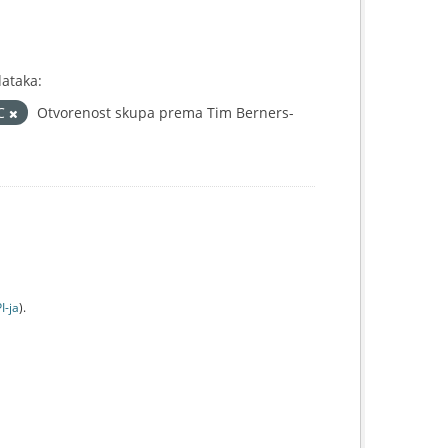
dataka:
IC
Otvorenost skupa prema Tim Berners-
I-jа
).